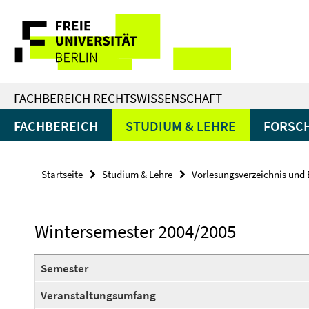
Springe
Service-
direkt
zu
Navigation
Inhalt
FACHBEREICH RECHTSWISSENSCHAFT
FACHBEREICH
STUDIUM & LEHRE
FORSC
Startseite
Studium & Lehre
Vorlesungsverzeichnis und 
Wintersemester 2004/2005
Semester
Veranstaltungsumfang