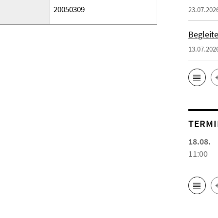
20050309
23.07.202
Begleit
13.07.202
TERMI
18.08.
11:00