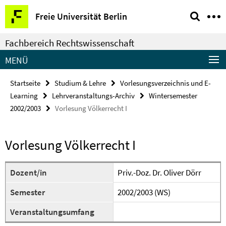
Springe
Service-
Freie Universität Berlin
direkt
Navigation
zu
Fachbereich Rechtswissenschaft
Inhalt
MENÜ
Startseite
Studium & Lehre
Vorlesungsverzeichnis und E-
Learning
Lehrveranstaltungs-Archiv
Wintersemester
2002/2003
Vorlesung Völkerrecht I
Vorlesung Völkerrecht I
Dozent/in
Priv.-Doz. Dr. Oliver Dörr
Semester
2002/2003 (WS)
Veranstaltungsumfang