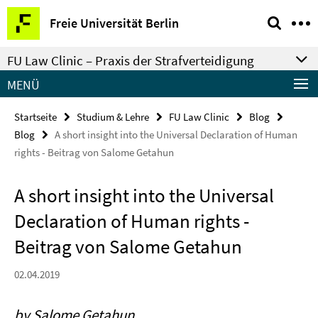
Springe
Service-
Freie Universität Berlin
direkt
Navigation
zu
FU Law Clinic – Praxis der Strafverteidigung
Inhalt
MENÜ
Startseite
Studium & Lehre
FU Law Clinic
Blog
Blog
A short insight into the Universal Declaration of Human
rights - Beitrag von Salome Getahun
A short insight into the Universal
Declaration of Human rights -
Beitrag von Salome Getahun
02.04.2019
by Salome Getahun