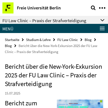
Springe
Service-
Freie Universität Berlin
direkt
Navigation
zu
FU Law Clinic – Praxis der Strafverteidigung
Inhalt
MENÜ
Startseite
Studium & Lehre
FU Law Clinic
Blog
Blog
Bericht über die New-York-Exkursion 2025 der FU Law
Clinic – Praxis der Strafverteidigung
Bericht über die New-York-Exkursion
2025 der FU Law Clinic – Praxis der
Strafverteidigung
15.07.2025
Bericht zum