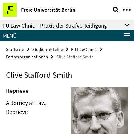
Springe
Service-
Freie Universität Berlin
direkt
Navigation
zu
FU Law Clinic – Praxis der Strafverteidigung
Inhalt
MENÜ
Startseite
Studium & Lehre
FU Law Clinic
Partnerorganisationen
Clive Stafford Smith
Clive Stafford Smith
Reprieve
Attorney at Law,
Reprieve