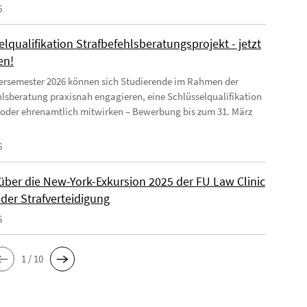
6
lqualifikation Strafbefehlsberatungsprojekt - jetzt
en!
rsemester 2026 können sich Studierende im Rahmen der
hlsberatung praxisnah engagieren, eine Schlüsselqualifikation
oder ehrenamtlich mitwirken – Bewerbung bis zum 31. März
6
 über die New-York-Exkursion 2025 der FU Law Clinic
 der Strafverteidigung
5
1 / 10