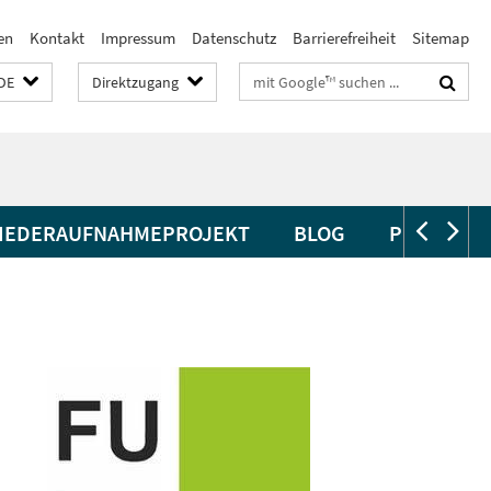
en
Kontakt
Impressum
Datenschutz
Barrierefreiheit
Sitemap
Suchbegriffe
DE
Direktzugang
IEDERAUFNAHMEPROJEKT
BLOG
PUBLIKAT