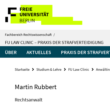
Springe
Service-
direkt
zu
Navigation
Inhalt
Fachbereich Rechtswissenschaft
/
FU LAW CLINIC – PRAXIS DER STRAFVERTEIDIGUNG
ÜBER
AKTUELLES
PRAXIS DER STRAFVE
Startseite
Studium & Lehre
FU Law Clinic
Anwältin
Martin Rubbert
Rechtsanwalt