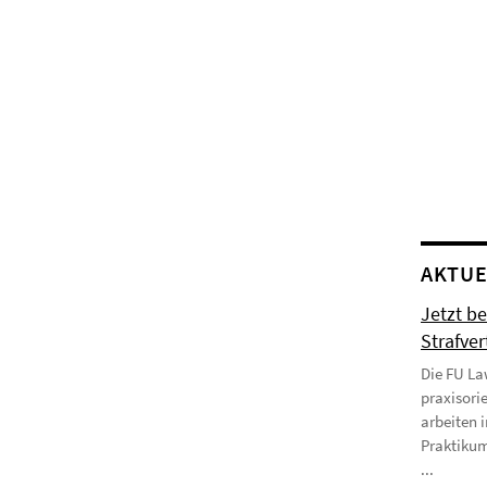
AKTUE
Jetzt be
Strafve
Die FU Law
praxisori
arbeiten 
Praktikum
...