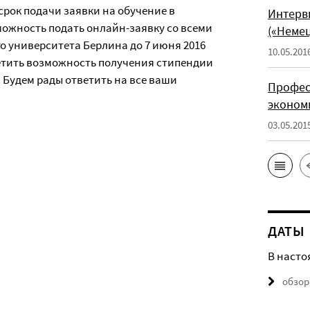
рок подачи заявки на обучение в
Интервь
зможность подать онлайн-заявку со всеми
(«Немец
 университета Берлина до 7 июня 2016
10.05.201
метить возможность получения стипендии
 Будем рады ответить на все ваши
Профес
эконом
03.05.201
ДАТЫ
В насто
обзор