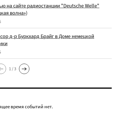
ю на сайте радиостанции "Deutsche Welle"
кая волна»)
6
сор д-р Буркхард Брайг в Доме немецкой
ики
5
1 / 3
ящее время событий нет.