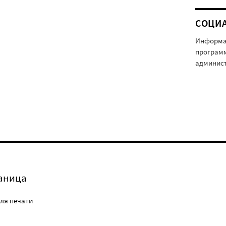
СОЦИ
Информац
программ
админист
аница
ля печати