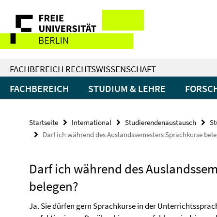
Springe
Service-
direkt
zu
Navigation
Inhalt
FACHBEREICH RECHTSWISSENSCHAFT
FACHBEREICH
STUDIUM & LEHRE
FORSC
Startseite
International
Studierendenaustausch
St
Darf ich während des Auslandssemesters Sprachkurse bel
Darf ich während des Auslandssem
belegen?
Ja. Sie dürfen gern Sprachkurse in der Unterrichtsspra