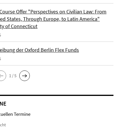
Course Offer "Perspectives on Civilian Law: From
ted States, Through Europe, to Latin America"
ty of Connecticut
5
eibung der Oxford Berlin Flex Funds
5
1 / 5
NE
tuellen Termine
icht