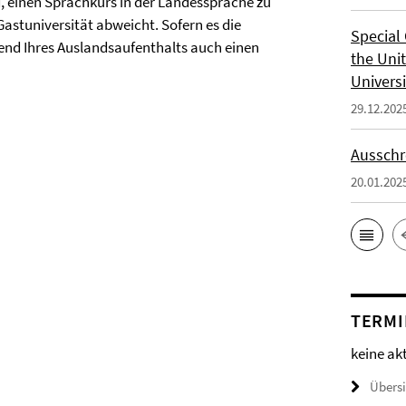
, einen Sprachkurs in der Landessprache zu
astuniversität abweicht. Sofern es die
Special 
rend Ihres Auslandsaufenthalts auch einen
the Uni
Universi
29.12.202
Ausschr
20.01.202
TERMI
keine ak
Übers