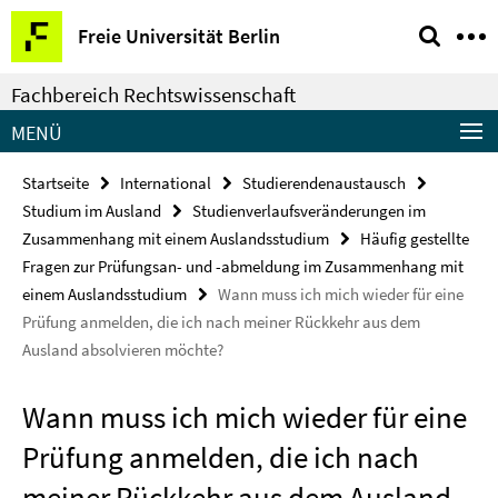
Springe
Service-
Freie Universität Berlin
direkt
Navigation
zu
Fachbereich Rechtswissenschaft
Inhalt
MENÜ
Startseite
International
Studierendenaustausch
Studium im Ausland
Studienverlaufsveränderungen im
Zusammenhang mit einem Auslandsstudium
Häufig gestellte
Fragen zur Prüfungsan- und -abmeldung im Zusammenhang mit
einem Auslandsstudium
Wann muss ich mich wieder für eine
Prüfung anmelden, die ich nach meiner Rückkehr aus dem
Ausland absolvieren möchte?
Wann muss ich mich wieder für eine
Prüfung anmelden, die ich nach
meiner Rückkehr aus dem Ausland