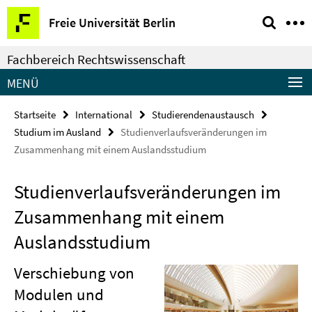
Springe
Service-
Freie Universität Berlin
direkt
Navigation
zu
Fachbereich Rechtswissenschaft
Inhalt
MENÜ
Startseite
International
Studierendenaustausch
Studium im Ausland
Studienverlaufsveränderungen im
Zusammenhang mit einem Auslandsstudium
Studienverlaufsveränderungen im
Zusammenhang mit einem
Auslandsstudium
Verschiebung von
Modulen und