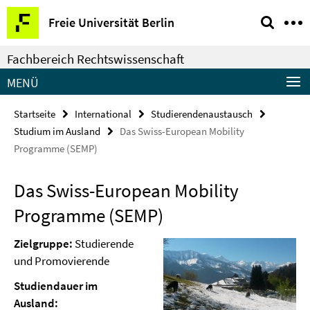
Springe
Service-
Freie Universität Berlin
direkt
Navigation
zu
Fachbereich Rechtswissenschaft
Inhalt
MENÜ
Startseite
International
Studierendenaustausch
Studium im Ausland
Das Swiss-European Mobility
Programme (SEMP)
Das Swiss-European Mobility
Programme (SEMP)
Zielgruppe:
Studierende
und Promovierende
Studiendauer im
Ausland: