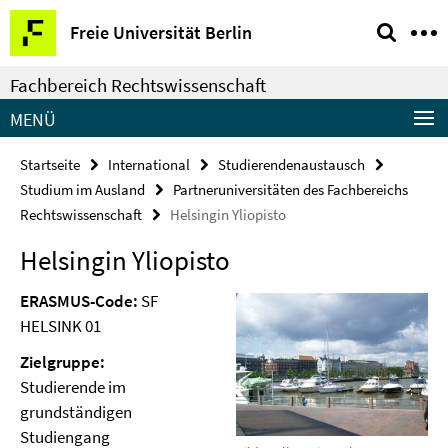
Springe
Service-
Freie Universität Berlin
direkt
Navigation
zu
Fachbereich Rechtswissenschaft
Inhalt
MENÜ
Startseite
International
Studierendenaustausch
Studium im Ausland
Partneruniversitäten des Fachbereichs
Rechtswissenschaft
Helsingin Yliopisto
Helsingin Yliopisto
ERASMUS-Code:
SF
HELSINK 01
Zielgruppe:
Studierende im
grundständigen
Studiengang