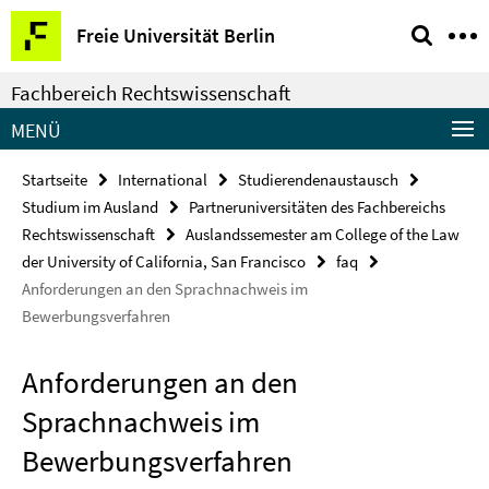
Springe
Service-
Freie Universität Berlin
direkt
Navigation
zu
Fachbereich Rechtswissenschaft
Inhalt
MENÜ
Startseite
International
Studierendenaustausch
Studium im Ausland
Partneruniversitäten des Fachbereichs
Rechtswissenschaft
Auslandssemester am College of the Law
der University of California, San Francisco
faq
Anforderungen an den Sprachnachweis im
Bewerbungsverfahren
Anforderungen an den
Sprachnachweis im
Bewerbungsverfahren