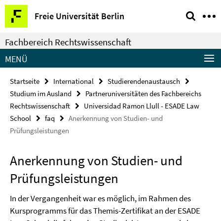
Springe
Service-
Freie Universität Berlin
direkt
Navigation
zu
Fachbereich Rechtswissenschaft
Inhalt
MENÜ
Startseite
International
Studierendenaustausch
Studium im Ausland
Partneruniversitäten des Fachbereichs
Rechtswissenschaft
Universidad Ramon Llull - ESADE Law
School
faq
Anerkennung von Studien- und
Prüfungsleistungen
Anerkennung von Studien- und
Prüfungsleistungen
In der Vergangenheit war es möglich, im Rahmen des
Kursprogramms für das Themis-Zertifikat an der ESADE