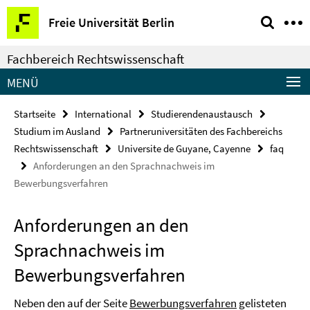
Springe
Service-
Freie Universität Berlin
direkt
Navigation
zu
Fachbereich Rechtswissenschaft
Inhalt
MENÜ
Startseite
International
Studierendenaustausch
Studium im Ausland
Partneruniversitäten des Fachbereichs
Rechtswissenschaft
Universite de Guyane, Cayenne
faq
Anforderungen an den Sprachnachweis im
Bewerbungsverfahren
Anforderungen an den
Sprachnachweis im
Bewerbungsverfahren
Neben den auf der Seite
Bewerbungsverfahren
gelisteten