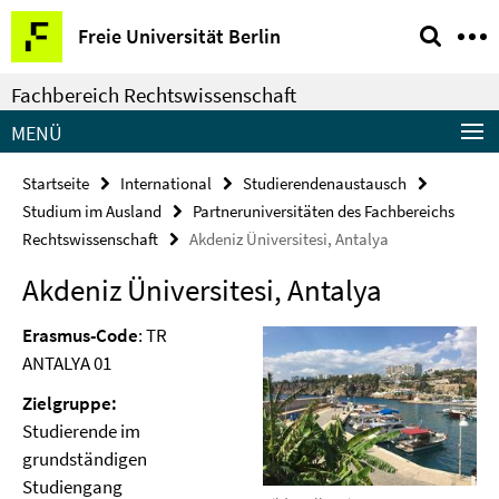
Springe
Service-
Freie Universität Berlin
direkt
Navigation
zu
Fachbereich Rechtswissenschaft
Inhalt
MENÜ
Startseite
International
Studierendenaustausch
Studium im Ausland
Partneruniversitäten des Fachbereichs
Rechtswissenschaft
Akdeniz Üniversitesi, Antalya
Akdeniz Üniversitesi, Antalya
Erasmus-Code
: TR
ANTALYA 01
Zielgruppe:
Studierende im
grundständigen
Studiengang