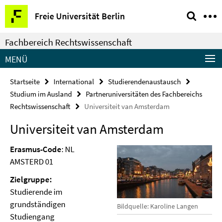
Springe
Service-
Freie Universität Berlin
direkt
Navigation
zu
Fachbereich Rechtswissenschaft
Inhalt
MENÜ
Startseite
International
Studierendenaustausch
Studium im Ausland
Partneruniversitäten des Fachbereichs
Rechtswissenschaft
Universiteit van Amsterdam
Universiteit van Amsterdam
Erasmus-Code
: NL
AMSTERD 01
Zielgruppe:
Studierende im
grundständigen
Bildquelle: Karoline Langen
Studiengang