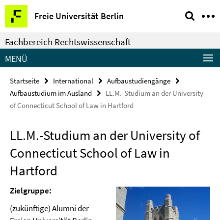
Springe
Service-
Freie Universität Berlin
direkt
Navigation
zu
Fachbereich Rechtswissenschaft
Inhalt
MENÜ
Startseite
International
Aufbaustudiengänge
Aufbaustudium im Ausland
LL.M.-Studium an der University
of Connecticut School of Law in Hartford
LL.M.-Studium an der University of
Connecticut School of Law in
Hartford
Zielgruppe:
(zukünftige) Alumni der