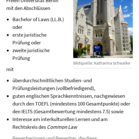
Freien Universität Berlin
mit den Abschlüssen
Bachelor of Laws (LL.B.)
oder
erste juristische
Prüfung oder
zweite juristische
Prüfung
Bildquelle: Katharina Schwalke
mit
überdurchschnittlichen Studien- und
Prüfungsleistungen (vollbefriedigend),
guten englischen Sprachkenntnissen, nachgewiesen
durch den TOEFL (mindestens 100 Gesamtpunkte) oder
den IELTS (Gesamtbewertung mindestens 7.5) sowie
Interesse am interkulturellen Lernen und am
Rechtskreis des
Common Law
Bewerberinnen und Bewerber, die diese