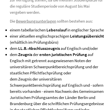
zur Verfügung stehen, da die meisten Studienplätze für
die reguläre Studienperiode von August bis Mai
vergeben werden.
Die
Bewerbungsunterlagen
sollten bestehen aus:
einem tabellarischen
Lebenslauf
in englischer Sprache
einer aktuellen englischsprachigen
Leistungsübersicht
(erhältlich im Prüfungsbüro)
dem
LL.B.-Abschlusszeugnis
auf Englisch und/oder
dem
Zeugnis
der
ersten juristischen Prüfung
auf
Englisch mit getrennt ausgewiesenen Noten der
universitären Schwerpunktbereichsprüfung und der
staatlichen Pflichtfachprüfung oder
dem Zeugnis der universitären
Schwerpunktbereichsprüfung auf Englisch und - sofern
bereits vorhanden - einem Nachweis des Gemeinsamen
Juristischen Prüfungsamtes der Länder Berlin und
Brandenburg über die schriftlichen Prüfungsergebnisse
in der staatlichen Pflichtfachprüfung und/oder