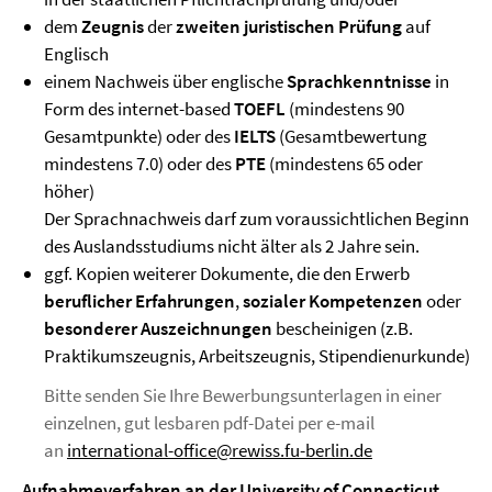
dem
Zeugnis
der
zweiten juristischen Prüfung
auf
Englisch
einem Nachweis über englische
Sprachkenntnisse
in
Form des internet-based
TOEFL
(mindestens 90
Gesamtpunkte) oder des
IELTS
(Gesamtbewertung
mindestens 7.0) oder des
PTE
(mindestens 65 oder
höher)
Der Sprachnachweis darf zum voraussichtlichen Beginn
des Auslandsstudiums nicht älter als 2 Jahre sein.
ggf. Kopien weiterer Dokumente, die den Erwerb
beruflicher Erfahrungen
,
sozialer Kompetenzen
oder
besonderer Auszeichnungen
bescheinigen (z.B.
Praktikumszeugnis, Arbeitszeugnis, Stipendienurkunde)
Bitte senden Sie Ihre Bewerbungsunterlagen in einer
einzelnen, gut lesbaren pdf-Datei per e-mail
an
international-office@rewiss.fu-berlin.de
Aufnahmeverfahren an der University of Connecticut