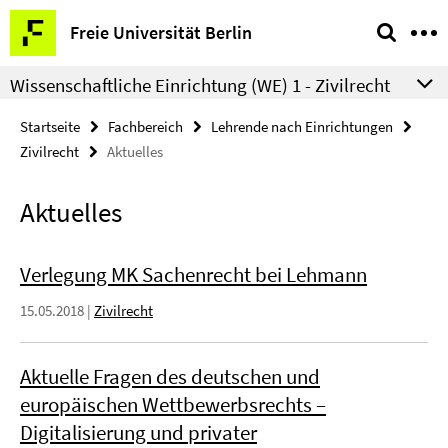
Springe
Service-
Freie Universität Berlin
direkt
Navigation
zu
Wissenschaftliche Einrichtung (WE) 1 - Zivilrecht
Inhalt
Startseite
Fachbereich
Lehrende nach Einrichtungen
Zivilrecht
Aktuelles
Aktuelles
Verlegung MK Sachenrecht bei Lehmann
15.05.2018
|
Zivilrecht
Aktuelle Fragen des deutschen und
europäischen Wettbewerbsrechts –
Digitalisierung und privater