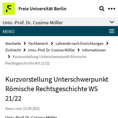
Springe
Service-
Freie Universität Berlin
direkt
Navigation
zu
Univ.-Prof. Dr. Cosima Möller
Inhalt
MENÜ
Startseite
Fachbereich
Lehrende nach Einrichtungen
Zivilrecht
Univ.-Prof. Dr. Cosima Möller
Informationen
Kurzvorstellung Unterschwerpunkt Römische
Rechtsgeschichte WS 21/22
Kurzvorstellung Unterschwerpunkt
Römische Rechtsgeschichte WS
21/22
News vom 15.09.2021
Univ.-Prof. Dr. Cosima Möller