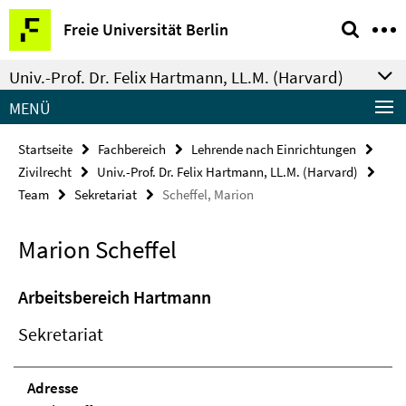
Springe
Service-
Freie Universität Berlin
direkt
Navigation
zu
Univ.-Prof. Dr. Felix Hartmann, LL.M. (Harvard)
Inhalt
MENÜ
Startseite
Fachbereich
Lehrende nach Einrichtungen
Zivilrecht
Univ.-Prof. Dr. Felix Hartmann, LL.M. (Harvard)
Team
Sekretariat
Scheffel, Marion
Marion Scheffel
Arbeitsbereich Hartmann
Sekretariat
Adresse