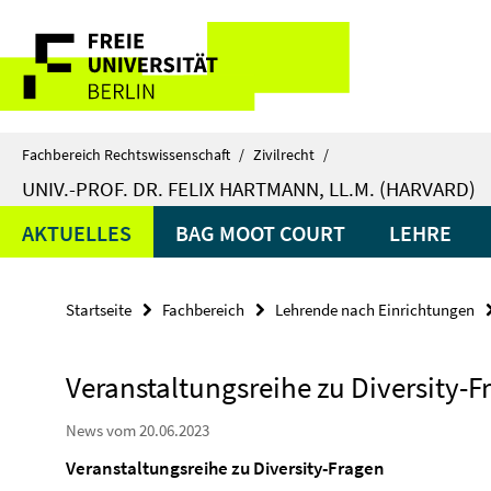
Springe
Service-
direkt
zu
Navigation
Inhalt
Fachbereich Rechtswissenschaft
/
Zivilrecht
/
UNIV.-PROF. DR. FELIX HARTMANN, LL.M. (HARVARD)
AKTUELLES
BAG MOOT COURT
LEHRE
Startseite
Fachbereich
Lehrende nach Einrichtungen
Veranstaltungsreihe zu Diversity-F
News vom 20.06.2023
Veranstaltungsreihe zu Diversity-Fragen