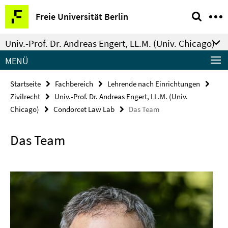
Springe
Service-
Freie Universität Berlin
direkt
Navigation
zu
Univ.-Prof. Dr. Andreas Engert, LL.M. (Univ. Chicago)
Inhalt
MENÜ
Startseite
Fachbereich
Lehrende nach Einrichtungen
Zivilrecht
Univ.-Prof. Dr. Andreas Engert, LL.M. (Univ.
Chicago)
Condorcet Law Lab
Das Team
Das Team