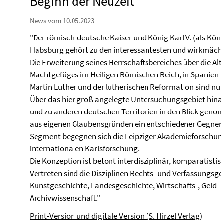
Beginn der Neuzeit
News vom 10.05.2023
"Der römisch-deutsche Kaiser und König Karl V. (als Kön
Habsburg gehört zu den interessantesten und wirkmächt
Die Erweiterung seines Herrschaftsbereiches über die Alt
Machtgefüges im Heiligen Römischen Reich, in Spanien 
Martin Luther und der lutherischen Reformation sind nur
Über das hier groß angelegte Untersuchungsgebiet hin
und zu anderen deutschen Territorien in den Blick geno
aus eigenen Glaubensgründen ein entschiedener Gegner 
Segment begegnen sich die Leipziger Akademieforschung
internationalen Karlsforschung.
Die Konzeption ist betont interdisziplinär, komparatist
Vertreten sind die Disziplinen Rechts- und Verfassungsg
Kunstgeschichte, Landesgeschichte, Wirtschafts-, Geld
Archivwissenschaft."
Print-Version und digitale Version (S. Hirzel Verlag)