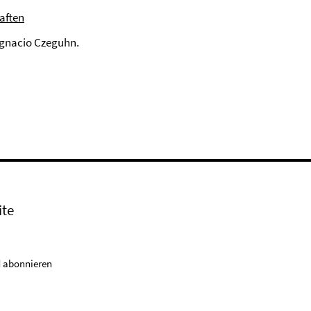
aften
Ignacio Czeguhn.
ite
 abonnieren