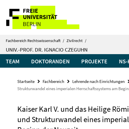
Springe
Service-
direkt
zu
Navigation
Inhalt
Fachbereich Rechtswissenschaft
/
Zivilrecht
/
UNIV.-PROF. DR. IGNACIO CZEGUHN
TEAM
DOKTORANDEN
PROJEKTE
NS-
Startseite
Fachbereich
Lehrende nach Einrichtungen
Strukturwandel eines imperialen Herrschaftssystems am Begin
Kaiser Karl V. und das Heilige Röm
und Strukturwandel eines imperia