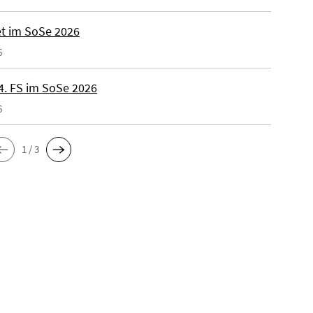
t im SoSe 2026
6
4. FS im SoSe 2026
6
1 / 3