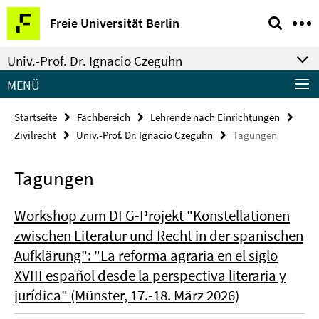
Springe
Service-
Freie Universität Berlin
direkt
Navigation
zu
Univ.-Prof. Dr. Ignacio Czeguhn
Inhalt
MENÜ
Startseite
Fachbereich
Lehrende nach Einrichtungen
Zivilrecht
Univ.-Prof. Dr. Ignacio Czeguhn
Tagungen
Tagungen
Workshop zum DFG-Projekt "Konstellationen
zwischen Literatur und Recht in der spanischen
Aufklärung": "La reforma agraria en el siglo
XVIII español desde la perspectiva literaria y
jurídica" (Münster, 17.-18. März 2026)