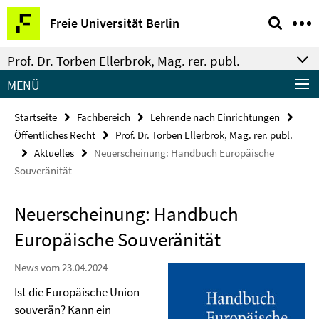
Springe
Service-
Freie Universität Berlin
direkt
Navigation
zu
Prof. Dr. Torben Ellerbrok, Mag. rer. publ.
Inhalt
MENÜ
Startseite
Fachbereich
Lehrende nach Einrichtungen
Öffentliches Recht
Prof. Dr. Torben Ellerbrok, Mag. rer. publ.
Aktuelles
Neuerscheinung: Handbuch Europäische
Souveränität
Neuerscheinung: Handbuch
Europäische Souveränität
News vom 23.04.2024
Ist die Europäische Union
souverän? Kann ein