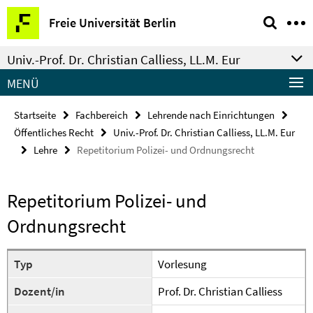
Springe
Service-
Freie Universität Berlin
direkt
Navigation
zu
Univ.-Prof. Dr. Christian Calliess, LL.M. Eur
Inhalt
MENÜ
Startseite
Fachbereich
Lehrende nach Einrichtungen
Öffentliches Recht
Univ.-Prof. Dr. Christian Calliess, LL.M. Eur
Lehre
Repetitorium Polizei- und Ordnungsrecht
Repetitorium Polizei- und
Ordnungsrecht
Typ
Vorlesung
Dozent/in
Prof. Dr. Christian Calliess