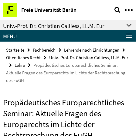
Springe
Service-
Freie Universität Berlin
direkt
Navigation
zu
Univ.-Prof. Dr. Christian Calliess, LL.M. Eur
Inhalt
MENÜ
Startseite
Fachbereich
Lehrende nach Einrichtungen
Öffentliches Recht
Univ.-Prof. Dr. Christian Calliess, LL.M. Eur
Lehre
Propädeutisches Europarechtliches Seminar:
Aktuelle Fragen des Europarechts im Lichte der Rechtsprechung
des EuGH
Propädeutisches Europarechtliches
Seminar: Aktuelle Fragen des
Europarechts im Lichte der
Rechtsprechung des EuGH