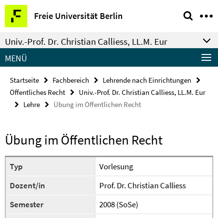
Springe
Service-
Freie Universität Berlin
direkt
Navigation
zu
Univ.-Prof. Dr. Christian Calliess, LL.M. Eur
Inhalt
MENÜ
Startseite
Fachbereich
Lehrende nach Einrichtungen
Öffentliches Recht
Univ.-Prof. Dr. Christian Calliess, LL.M. Eur
Lehre
Übung im Öffentlichen Recht
Übung im Öffentlichen Recht
Typ
Vorlesung
Dozent/in
Prof. Dr. Christian Calliess
Semester
2008 (SoSe)