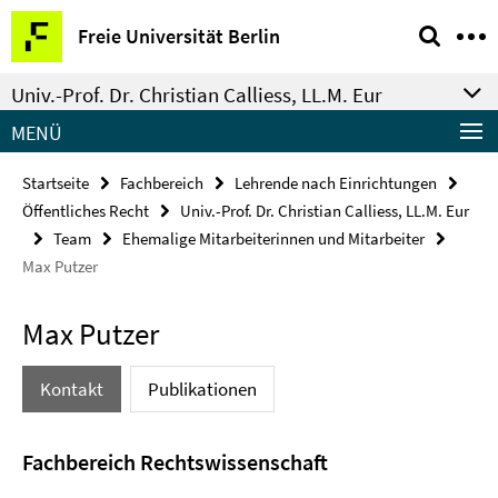
Springe
Service-
Freie Universität Berlin
direkt
Navigation
zu
Univ.-Prof. Dr. Christian Calliess, LL.M. Eur
Inhalt
MENÜ
Startseite
Fachbereich
Lehrende nach Einrichtungen
Öffentliches Recht
Univ.-Prof. Dr. Christian Calliess, LL.M. Eur
Team
Ehemalige Mitarbeiterinnen und Mitarbeiter
Max Putzer
Max Putzer
Kontakt
Publikationen
Fachbereich Rechtswissenschaft