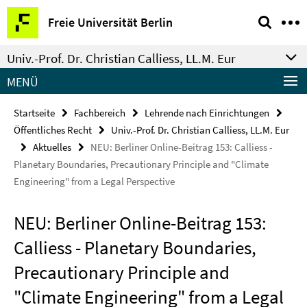
Springe
Service-
Freie Universität Berlin
direkt
Navigation
zu
Univ.-Prof. Dr. Christian Calliess, LL.M. Eur
Inhalt
MENÜ
Startseite
Fachbereich
Lehrende nach Einrichtungen
Öffentliches Recht
Univ.-Prof. Dr. Christian Calliess, LL.M. Eur
Aktuelles
NEU: Berliner Online-Beitrag 153: Calliess -
Planetary Boundaries, Precautionary Principle and "Climate
Engineering" from a Legal Perspective
NEU: Berliner Online-Beitrag 153:
Calliess - Planetary Boundaries,
Precautionary Principle and
"Climate Engineering" from a Legal