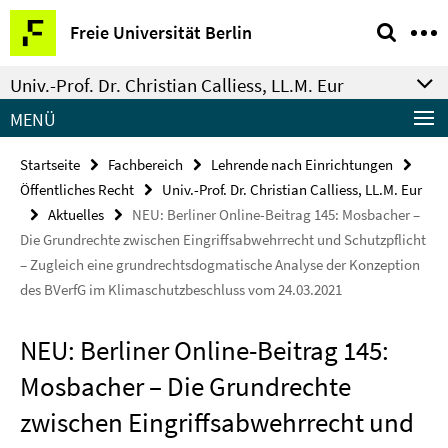
Springe
Service-
Freie Universität Berlin
direkt
Navigation
zu
Univ.-Prof. Dr. Christian Calliess, LL.M. Eur
Inhalt
MENÜ
Startseite
Fachbereich
Lehrende nach Einrichtungen
Öffentliches Recht
Univ.-Prof. Dr. Christian Calliess, LL.M. Eur
Aktuelles
NEU: Berliner Online-Beitrag 145: Mosbacher –
Die Grundrechte zwischen Eingriffsabwehrrecht und Schutzpflicht
– Zugleich eine grundrechtsdogmatische Analyse der Konzeption
des BVerfG im Klimaschutzbeschluss vom 24.03.2021
NEU: Berliner Online-Beitrag 145:
Mosbacher – Die Grundrechte
zwischen Eingriffsabwehrrecht und