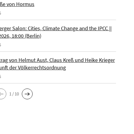
aße von Hormus
6
rger Salon: Cities, Climate Change and the IPCC ||
026, 18:00 (Berlin)
6
trag von Helmut Aust, Claus Kreß und Heike Krieger
unft der Völkerrechtsordnung
6
1 / 10