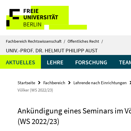
Springe
Service-
direkt
zu
Navigation
Inhalt
Fachbereich Rechtswissenschaft
/
Öffentliches Recht
/
UNIV.-PROF. DR. HELMUT PHILIPP AUST
AKTUELLES
LEHRE
FORSCHUNG
TEA
Startseite
Fachbereich
Lehrende nach Einrichtungen
Völker (WS 2022/23)
Ankündigung eines Seminars im Vö
(WS 2022/23)