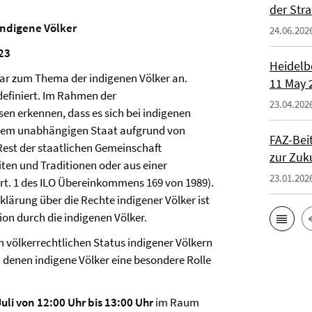
der Str
Indigene Völker
24.06.202
23
Heidelbe
nar zum Thema der indigenen Völker an.
11 May 2
definiert. Im Rahmen der
23.04.202
 erkennen, dass es sich bei indigenen
einem unabhängigen Staat aufgrund von
FAZ-Bei
Rest der staatlichen Gemeinschaft
zur Zuk
iten und Traditionen oder aus einer
23.01.202
Art. 1 des ILO Übereinkommens 169 von 1989).
ärung über die Rechte indigener Völker ist
ion durch die indigenen Völker.
 völkerrechtlichen Status indigener Völkern
 denen indigene Völker eine besondere Rolle
li von 12:00 Uhr bis 13:00 Uhr
im Raum