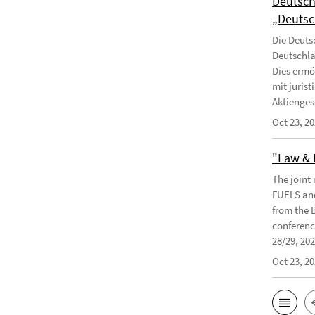
Deutsch
„Deutsc
Die Deuts
Deutschla
Dies ermö
mit juris
Aktiengese
Oct 23, 2
"Law & 
The joint
FUELS and
from the 
conferenc
28/29, 2024
Oct 23, 2