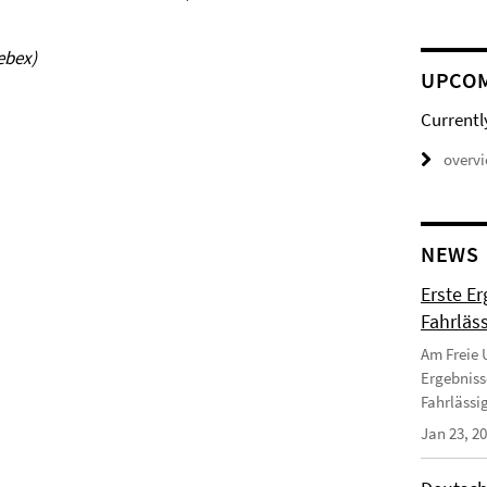
ebex)
UPCO
Currentl
overv
NEWS
Erste E
Fahrläss
Am Freie U
Ergebniss
Fahrlässi
Jan 23, 2