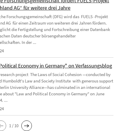
e Forschungsgemeinschaft fördert FUELS-Projekt
hland AG“ für weitere drei Jahre
che Forschungsgemeinschaft (DFG) wird das FUELS -Projekt
nd AG für einen Zeitraum von weiteren drei Jahren fördern.
glicht die Fertigstellung und Fortschreibung einer Datenbank
tischen Daten deutscher börsengehandelter
llschaften. In der ...
024
Political Economy in Germany" on Verfassungsblog
 research project The Laws of Social Cohesion —conducted by
 Humboldt's Law and Society Institute with generous support
Berlin University Alliance—has culminated in an international
e about "Law and Political Economy in Germany" on June
. ...
024
1 / 10