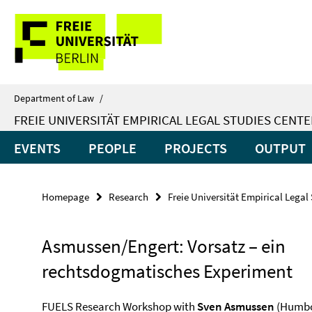
Springe
Service
direkt
zu
Navigation
Inhalt
Department of Law
/
FREIE UNIVERSITÄT EMPIRICAL LEGAL STUDIES CENTE
EVENTS
PEOPLE
PROJECTS
OUTPUT
Homepage
Research
Freie Universität Empirical Legal
Asmussen/Engert: Vorsatz – ein
rechtsdogmatisches Experiment
FUELS Research Workshop with
Sven Asmussen
(Humbol