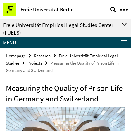
Springe
Service
Freie Universität Berlin
direkt
Navigation
zu
Freie Universität Empirical Legal Studies Center
Inhalt
(FUELS)
MENU
Homepage
Research
Freie Universität Empirical Legal
Studies
Projects
Measuring the Quality of Prison Life in
Germany and Switzerland
Measuring the Quality of Prison Life
in Germany and Switzerland