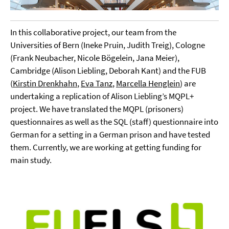
In this collaborative project, our team from the
Universities of Bern (Ineke Pruin, Judith Treig), Cologne
(Frank Neubacher, Nicole Bögelein, Jana Meier),
Cambridge (Alison Liebling, Deborah Kant) and the FUB
(
Kirstin Drenkhahn
,
Eva Tanz
,
Marcella Henglein
) are
undertaking a replication of Alison Liebling’s MQPL+
project. We have translated the MQPL (prisoners)
questionnaires as well as the SQL (staff) questionnaire into
German for a setting in a German prison and have tested
them. Currently, we are working at getting funding for
main study.