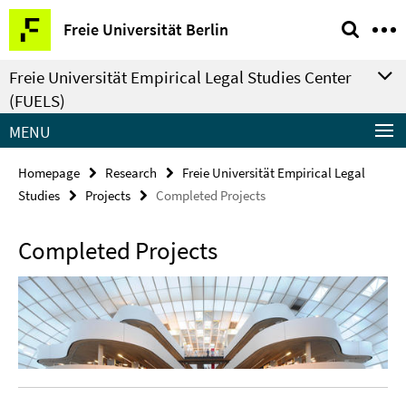
Springe
Service
Freie Universität Berlin
direkt
Navigation
zu
Freie Universität Empirical Legal Studies Center
Inhalt
(FUELS)
MENU
Homepage
Research
Freie Universität Empirical Legal
Studies
Projects
Completed Projects
Completed Projects