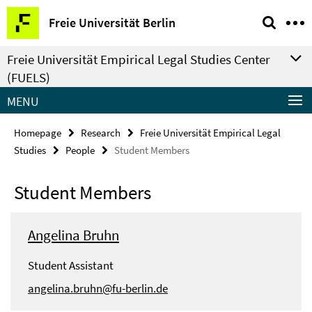
Springe
Service
Freie Universität Berlin
direkt
Navigation
zu
Freie Universität Empirical Legal Studies Center
Inhalt
(FUELS)
MENU
Homepage
Research
Freie Universität Empirical Legal
Studies
People
Student Members
Student Members
Angelina Bruhn
Student Assistant
angelina.bruhn@fu-berlin.de