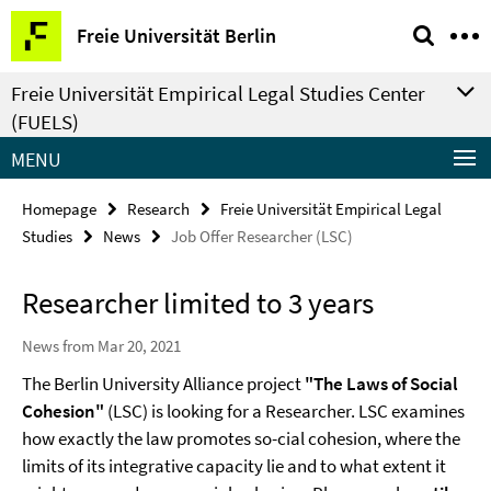
Springe
Service
Freie Universität Berlin
direkt
Navigation
zu
Freie Universität Empirical Legal Studies Center
Inhalt
(FUELS)
MENU
Homepage
Research
Freie Universität Empirical Legal
Studies
News
Job Offer Researcher (LSC)
Researcher limited to 3 years
News from Mar 20, 2021
The Berlin University Alliance project
"The Laws of Social
Cohesion"
(LSC) is looking for a Researcher. LSC examines
how exactly the law promotes so-cial cohesion, where the
limits of its integrative capacity lie and to what extent it