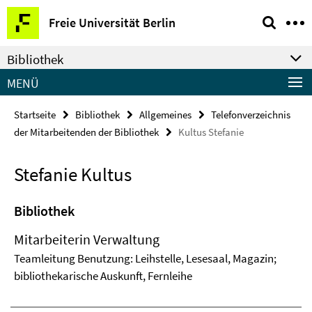
Springe
Service-
Freie Universität Berlin
direkt
Navigation
zu
Bibliothek
Inhalt
MENÜ
Startseite
Bibliothek
Allgemeines
Telefonverzeichnis
der Mitarbeitenden der Bibliothek
Kultus Stefanie
Stefanie Kultus
Bibliothek
Mitarbeiterin Verwaltung
Teamleitung Benutzung: Leihstelle, Lesesaal, Magazin;
bibliothekarische Auskunft, Fernleihe