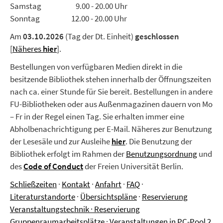
Samstag 9.00 - 20.00 Uhr
Sonntag 12.00 - 20.00 Uhr
Am
03.10.2026
(Tag der Dt. Einheit)
geschlossen
[
Näheres
hier
].
Bestellungen von verfügbaren Medien direkt in die
besitzende Bibliothek stehen innerhalb der Öffnungszeiten
nach ca. einer Stunde für Sie bereit. Bestellungen in andere
FU-Bibliotheken oder aus Außenmagazinen dauern von Mo
– Fr in der Regel einen Tag. Sie erhalten immer eine
Abholbenachrichtigung per E-Mail. Näheres zur Benutzung
der Lesesäle und zur Ausleihe
hier
.
Die Benutzung der
Bibliothek erfolgt im Rahmen der
Benutzungsordnung
und
des
Code of Conduct
der Freien Universität Berlin.
Schließzeiten
·
Kontakt
·
Anfahrt
·
FAQ
·
Literaturstandorte
·
Übersichtspläne
·
Reservierung
Veranstaltungstechnik
·
Reservierung
Gruppenraumarbeitsplätze
·
Veranstaltungen in PC-Pool 2