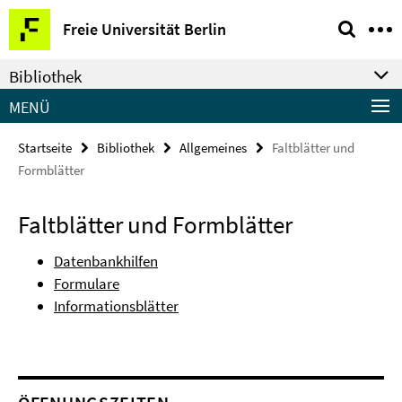
Springe
Service-
Freie Universität Berlin
direkt
Navigation
zu
Bibliothek
Inhalt
MENÜ
Startseite
Bibliothek
Allgemeines
Faltblätter und
Formblätter
Faltblätter und Formblätter
Datenbankhilfen
Formulare
Informationsblätter