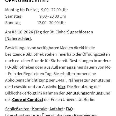
ÖFFNUNGSZEITEN
Montag bis Freitag 9.00 - 22.00 Uhr
Samstag 9.00 - 20.00 Uhr
Sonntag 12.00 - 20.00 Uhr
Am
03.10.2026
(Tag der Dt. Einheit)
geschlossen
[
Näheres
hier
].
Bestellungen von verfügbaren Medien direkt in die
besitzende Bibliothek stehen innerhalb der Öffnungszeiten
nach ca. einer Stunde für Sie bereit. Bestellungen in andere
FU-Bibliotheken oder aus Außenmagazinen dauern von Mo
– Fr in der Regel einen Tag. Sie erhalten immer eine
Abholbenachrichtigung per E-Mail. Näheres zur Benutzung
der Lesesäle und zur Ausleihe
hier
.
Die Benutzung der
Bibliothek erfolgt im Rahmen der
Benutzungsordnung
und
des
Code of Conduct
der Freien Universität Berlin.
Schließzeiten
·
Kontakt
·
Anfahrt
·
FAQ
·
Literaturstandorte
·
Übersichtspläne
·
Reservierung