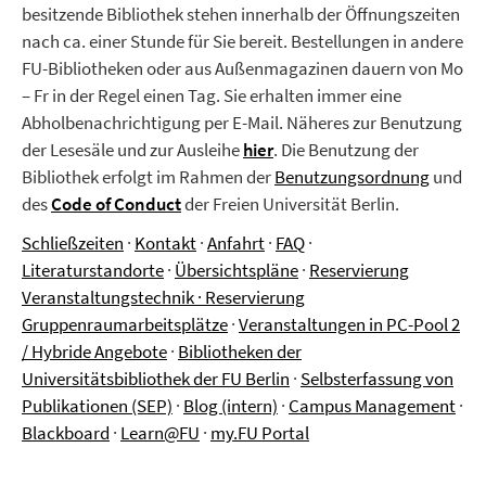
besitzende Bibliothek stehen innerhalb der Öffnungszeiten
nach ca. einer Stunde für Sie bereit. Bestellungen in andere
FU-Bibliotheken oder aus Außenmagazinen dauern von Mo
– Fr in der Regel einen Tag. Sie erhalten immer eine
Abholbenachrichtigung per E-Mail. Näheres zur Benutzung
der Lesesäle und zur Ausleihe
hier
.
Die Benutzung der
Bibliothek erfolgt im Rahmen der
Benutzungsordnung
und
des
Code of Conduct
der Freien Universität Berlin.
Schließzeiten
·
Kontakt
·
Anfahrt
·
FAQ
·
Literaturstandorte
·
Übersichtspläne
·
Reservierung
Veranstaltungstechnik
·
Reservierung
Gruppenraumarbeitsplätze
·
Veranstaltungen in PC-Pool 2
/ Hybride Angebote
·
Bibliotheken der
Universitätsbibliothek der FU Berlin
·
Selbsterfassung von
Publikationen (SEP)
·
Blog (intern)
·
Campus Management
·
Blackboard
·
Learn@FU
·
my.FU Portal