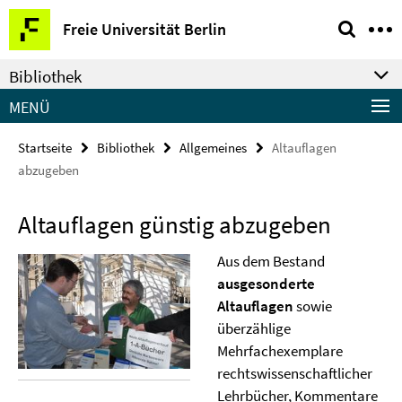
Springe
Service-
Freie Universität Berlin
direkt
Navigation
zu
Bibliothek
Inhalt
MENÜ
Startseite
Bibliothek
Allgemeines
Altauflagen
abzugeben
Altauflagen günstig abzugeben
Aus dem Bestand
ausgesonderte
Altauflagen
sowie
überzählige
Mehrfachexemplare
rechtswissenschaftlicher
Lehrbücher, Kommentare