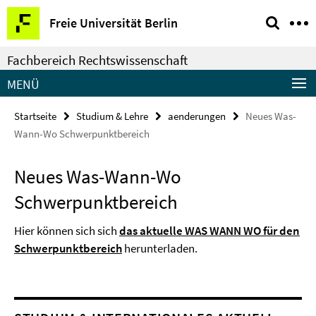
Springe
Service-
Freie Universität Berlin
direkt
Navigation
zu
Fachbereich Rechtswissenschaft
Inhalt
MENÜ
Startseite
Studium & Lehre
aenderungen
Neues Was-
Wann-Wo Schwerpunktbereich
Neues Was-Wann-Wo
Schwerpunktbereich
Hier können sich sich
d
as aktuelle WAS WANN WO für den
Schwerpunktbereich
herunterladen.