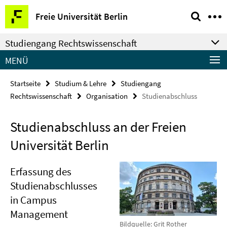
Springe
Service-
Freie Universität Berlin
direkt
Navigation
zu
Studiengang Rechtswissenschaft
Inhalt
MENÜ
Startseite
Studium & Lehre
Studiengang
Rechtswissenschaft
Organisation
Studienabschluss
Studienabschluss an der Freien
Universität Berlin
Erfassung des
Studienabschlusses
in Campus
Management
Bildquelle: Grit Rother