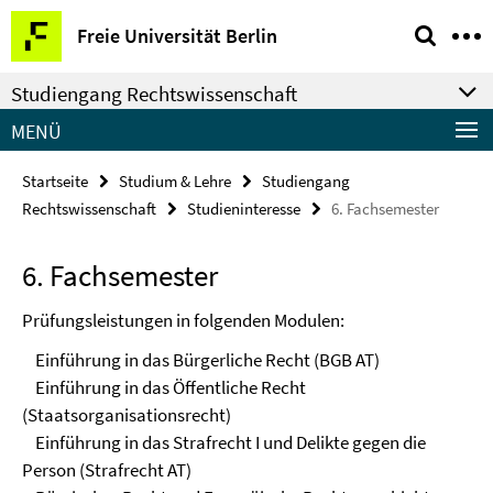
Springe
Service-
Freie Universität Berlin
direkt
Navigation
zu
Studiengang Rechtswissenschaft
Inhalt
MENÜ
Startseite
Studium & Lehre
Studiengang
Rechtswissenschaft
Studieninteresse
6. Fachsemester
6. Fachsemester
Prüfungsleistungen in folgenden Modulen:
Einführung in das Bürgerliche Recht (BGB AT)
Einführung in das Öffentliche Recht
(Staatsorganisationsrecht)
Einführung in das Strafrecht I und Delikte gegen die
Person (Strafrecht AT)