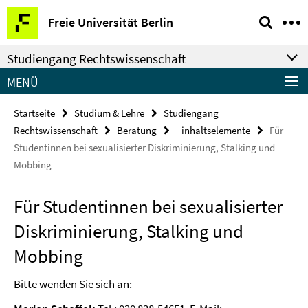
Springe
Service-
Freie Universität Berlin
direkt
Navigation
zu
Studiengang Rechtswissenschaft
Inhalt
MENÜ
Startseite
Studium & Lehre
Studiengang
Rechtswissenschaft
Beratung
_inhaltselemente
Für
Studentinnen bei sexualisierter Diskriminierung, Stalking und
Mobbing
Für Studentinnen bei sexualisierter
Diskriminierung, Stalking und
Mobbing
Bitte wenden Sie sich an: