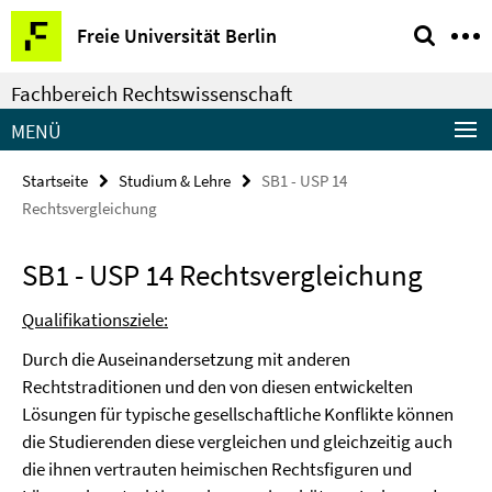
Springe
Service-
Freie Universität Berlin
direkt
Navigation
zu
Fachbereich Rechtswissenschaft
Inhalt
MENÜ
Startseite
Studium & Lehre
SB1 - USP 14
Rechtsvergleichung
SB1 - USP 14 Rechtsvergleichung
Qualifikationsziele:
Durch die Auseinandersetzung mit anderen
Rechtstraditionen und den von diesen entwickelten
Lösungen für typische gesellschaftliche Konflikte können
die Studierenden diese vergleichen und gleichzeitig auch
die ihnen vertrauten heimischen Rechtsfiguren und