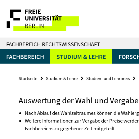
Springe
Service-
direkt
zu
Navigation
Inhalt
FACHBEREICH RECHTSWISSENSCHAFT
FACHBEREICH
STUDIUM & LEHRE
FORSC
Startseite
Studium & Lehre
Studien- und Lehrpreis
Auswertung der Wahl und Vergabe 
Nach Ablauf des Wahlzeitraumes können die Wahler
Weitere Informationen zur Vergabe der Preise werden
Fachbereichs zu gegebener Zeit mitgeteilt.