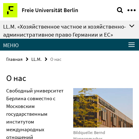
Springe
Сервисная
Freie Universität Berlin
direkt
навигация
zu
LL.M. «Хозяйственное частное и хозяйственно-
Inhalt
административное право Германии и ЕС»
MEНЮ
Главная
LL.M.
О нас
О нас
Свободный университет
Берлина совместно с
Московским
государственным
институтом
международных
Bildquelle: Bernd
отношений
Wannenmacher