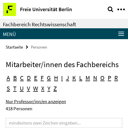
Springe
Service-
Freie Universität Berlin
direkt
Navigation
zu
Fachbereich Rechtswissenschaft
Inhalt
MENÜ
Startseite
Personen
Mitarbeiter/innen des Fachbereichs
A
B
C
D
E
F
G
H
I
J
K
L
M
N
O
P
R
S
T
U
V
W
X
Y
Z
Nur Professor/inn/en anzeigen
418 Personen
Suchbegriff